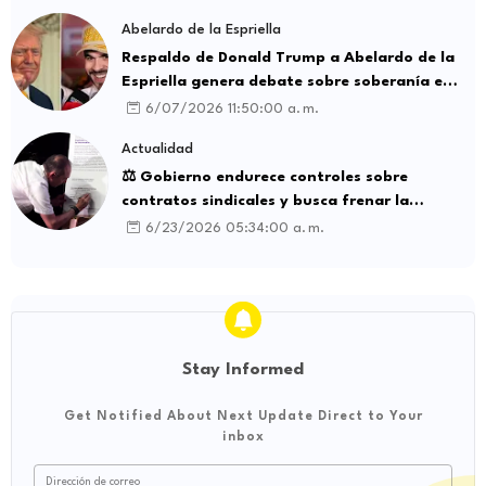
Abelardo de la Espriella
Respaldo de Donald Trump a Abelardo de la
Espriella genera debate sobre soberanía e
influencia internacional
6/07/2026 11:50:00 a. m.
Actualidad
⚖️ Gobierno endurece controles sobre
contratos sindicales y busca frenar la
intermediación laboral ilegal
6/23/2026 05:34:00 a. m.
Stay Informed
Get Notified About Next Update Direct to Your
inbox