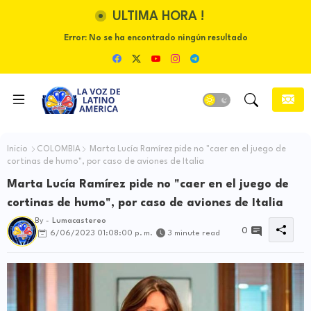
ULTIMA HORA !
Error:
No se ha encontrado ningún resultado
Inicio
COLOMBIA
Marta Lucía Ramírez pide no "caer en el juego de
cortinas de humo", por caso de aviones de Italia
Marta Lucía Ramírez pide no "caer en el juego de
cortinas de humo", por caso de aviones de Italia
By -
Lumacastereo
0
6/06/2023 01:08:00 p. m.
3 minute read