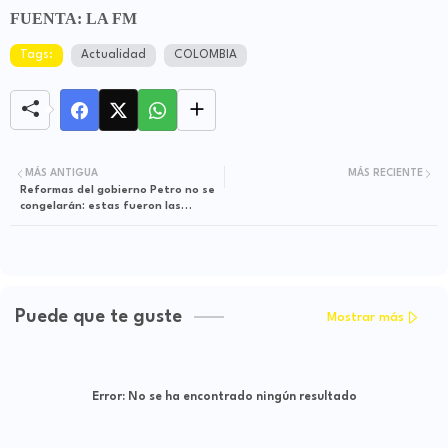
FUENTA: LA FM
Tags:
Actualidad
COLOMBIA
MÁS ANTIGUA
MÁS RECIENTE
Reformas del gobierno Petro no se
congelarán: estas fueron las
conclusiones tras la reunión del
Presidente con su bancada
Puede que te guste
Mostrar más
Error:
No se ha encontrado ningún resultado