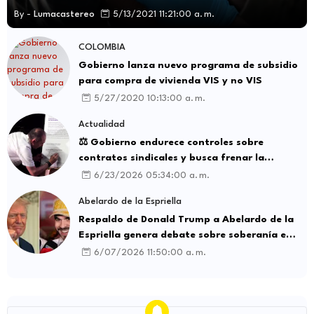
By -
Lumacastereo
5/13/2021 11:21:00 a. m.
COLOMBIA
Gobierno lanza nuevo programa de subsidio
para compra de vivienda VIS y no VIS
5/27/2020 10:13:00 a. m.
Actualidad
⚖️ Gobierno endurece controles sobre
contratos sindicales y busca frenar la
intermediación laboral ilegal
6/23/2026 05:34:00 a. m.
Abelardo de la Espriella
Respaldo de Donald Trump a Abelardo de la
Espriella genera debate sobre soberanía e
influencia internacional
6/07/2026 11:50:00 a. m.