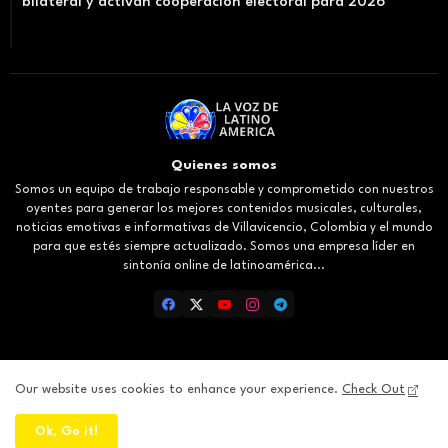
bilateral y activan cooperación electoral para 2026
Quienes somos
Somos un equipo de trabajo responsable y comprometido con nuestros
oyentes para generar los mejores contenidos musicales, culturales,
noticias emotivas e informativas de Villavicencio, Colombia y el mundo
para que estés siempre actualizado. Somos una empresa líder en
sintonía online de latinoamérica...
Our website uses cookies to enhance your experience.
Check Out
Inicio
About
Contact us
Privacy Policy
Ok, Go it!
All Right Reserved Copyright ©