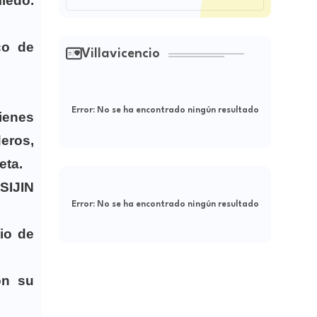
iedo.
co de
Villavicencio
Error:
No se ha encontrado ningún resultado
ienes
eros,
Meta.
SIJIN
Error:
No se ha encontrado ningún resultado
dio de
on su