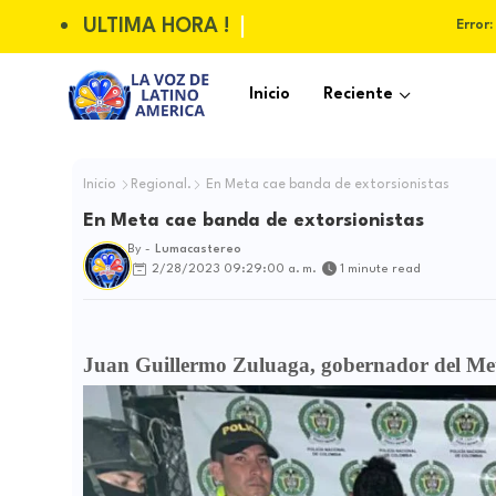
ULTIMA HORA !
Error:
Inicio
Reciente
Inicio
Regional.
En Meta cae banda de extorsionistas
En Meta cae banda de extorsionistas
By -
Lumacastereo
2/28/2023 09:29:00 a. m.
1 minute read
Juan Guillermo Zuluaga, gobernador del Meta,