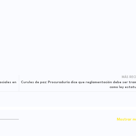
MÁS REC
ociales en
Curules de paz: Procuraduría dice que reglamentación debe ser tra
como ley estatu
Mostrar m