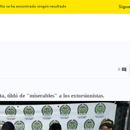
Sígu
No se ha encontrado ningún resultado
0
 tildó de "miserables" a los extorsionistas.