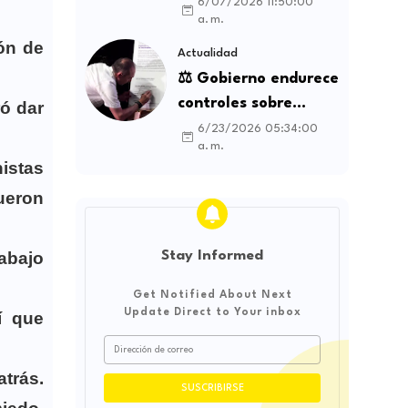
la Espriella genera
6/07/2026 11:50:00
a. m.
debate sobre
ón de
soberanía e
Actualidad
influencia
⚖️ Gobierno endurece
internacional
controles sobre
ó dar
contratos sindicales
6/23/2026 05:34:00
a. m.
y busca frenar la
nistas
intermediación
fueron
laboral ilegal
Stay Informed
rabajo
Get Notified About Next
Update Direct to Your inbox
í que
trás.