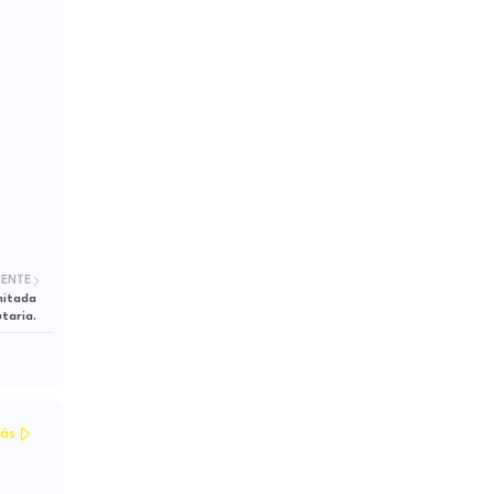
IENTE
mitada
taria.
ás