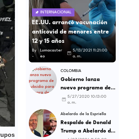
INTERNACIONAL
EE.UU. arrancó vacunación
anticovid de menores entre
12 y 15 años
By
Lumacaster
5/13/2021 11:21:00
-
eo
a. m.
COLOMBIA
Gobierno lanza
nuevo programa de
subsidio para compra
5/27/2020 10:13:00
a. m.
de vivienda VIS y no
VIS
Abelardo de la Espriella
Respaldo de Donald
Trump a Abelardo de
rupos