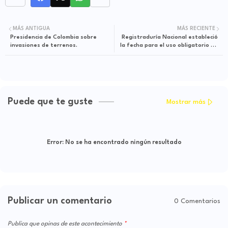
MÁS ANTIGUA
MÁS RECIENTE
Presidencia de Colombia sobre
Registraduría Nacional estableció
invasiones de terrenos.
la fecha para el uso obligatorio de
la cédula digital
Puede que te guste
Mostrar más
Error:
No se ha encontrado ningún resultado
Publicar un comentario
0 Comentarios
Publica que opinas de este acontecimiento