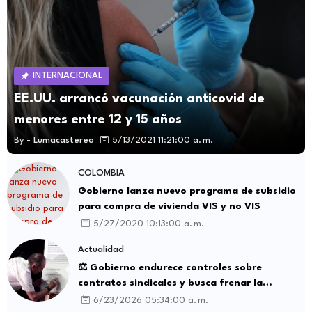
INTERNACIONAL
EE.UU. arrancó vacunación anticovid de
menores entre 12 y 15 años
By -
Lumacastereo
5/13/2021 11:21:00 a. m.
COLOMBIA
Gobierno lanza nuevo programa de subsidio
para compra de vivienda VIS y no VIS
5/27/2020 10:13:00 a. m.
Actualidad
⚖️ Gobierno endurece controles sobre
contratos sindicales y busca frenar la
intermediación laboral ilegal
6/23/2026 05:34:00 a. m.