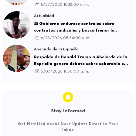
5/27/2020 10:13:00 a. m.
Actualidad
⚖️ Gobierno endurece controles sobre
contratos sindicales y busca frenar la
intermediación laboral ilegal
6/23/2026 05:34:00 a. m.
Abelardo de la Espriella
Respaldo de Donald Trump a Abelardo de la
Espriella genera debate sobre soberanía e
influencia internacional
6/07/2026 11:50:00 a. m.
Stay Informed
Get Notified About Next Update Direct to Your
inbox