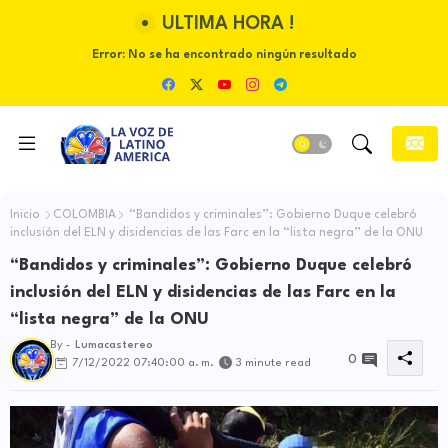
ULTIMA HORA !
Error:
No se ha encontrado ningún resultado
Inicio
COLOMBIA
“Bandidos y criminales”: Gobierno Duque celebró
inclusión del ELN y disidencias de las Farc en la “lista negra” de la ONU
“Bandidos y criminales”: Gobierno Duque celebró
inclusión del ELN y disidencias de las Farc en la
“lista negra” de la ONU
By -
Lumacastereo
0
7/12/2022 07:40:00 a. m.
3 minute read