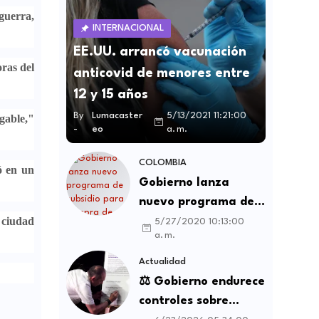
guerra,
INTERNACIONAL
EE.UU. arrancó vacunación
oras del
anticovid de menores entre
12 y 15 años
By
Lumacaster
5/13/2021 11:21:00
agable,"
-
eo
a. m.
COLOMBIA
ó en un
Gobierno lanza
nuevo programa de
 ciudad
subsidio para compra
5/27/2020 10:13:00
a. m.
de vivienda VIS y no
VIS
Actualidad
⚖️ Gobierno endurece
controles sobre