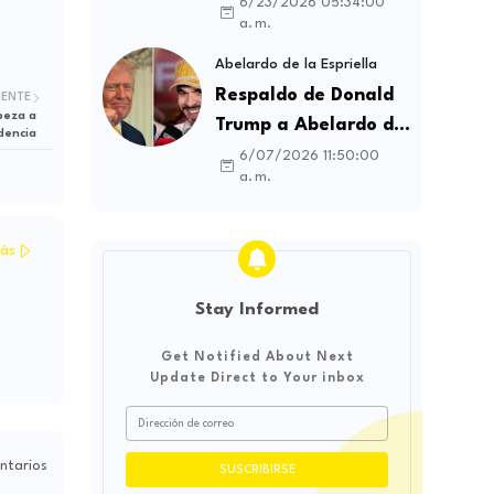
contratos sindicales
6/23/2026 05:34:00
a. m.
y busca frenar la
intermediación
Abelardo de la Espriella
laboral ilegal
Respaldo de Donald
IENTE
beza a
Trump a Abelardo de
dencia
la Espriella genera
6/07/2026 11:50:00
a. m.
debate sobre
soberanía e
influencia
ás
internacional
Stay Informed
Get Notified About Next
Update Direct to Your inbox
ntarios