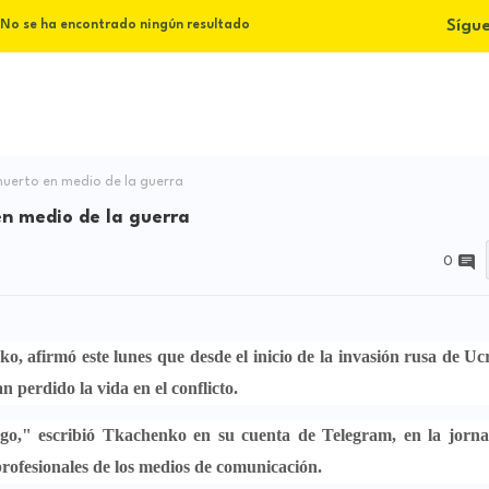
Sígu
No se ha encontrado ningún resultado
muerto en medio de la guerra
en medio de la guerra
0
nko
, afirmó este lunes que desde el inicio de la
invasión rusa de Ucr
 perdido la vida en el conflicto.
rgo
," escribió
Tkachenko
en su cuenta de
Telegram
, en la jorn
profesionales de los medios de comunicación
.