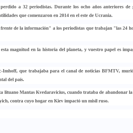
s
perdido a 32 periodistas
. Durante los ocho años anteriores de 
stilidades que comenzaron en 2014
en el este de Ucrania.
 frente de la información
" a los periodistas que trabajan "las 24 h
 esta magnitud en la historia del planeta, y vuestro papel es imp
c-Imhoff
, que trabajaba para el canal de noticias BFMTV, muri
al del país.
ta lituano
Mantas Kvedaravicius
, cuando trataba de abandonar la
yich
, contra cuyo hogar en Kiev impactó un misil ruso.