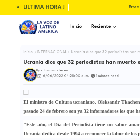
ULTIMA HORA !
Error:
Inicio
Reciente
Inicio
INTERNACIONAL
Ucrania dice que 32 periodistas han 
Ucrania dice que 32 periodistas han muerto 
By -
Lumacastereo
6/06/2022 04:28:00 a. m.
1 minute read
El ministro de Cultura ucraniano,
Oleksandr Tkache
pasado 24 de febrero
son ya 32 informadores los que han
"Este año, el
Día del Periodista tiene un sabor ama
Ucrania dedica desde 1994 a
reconocer la labor de los 