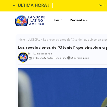
ULTIMA HORA !
Error:
Inicio
Reciente
Inicio
JUDICIAL
Las revelaciones de 'Otoniel' que vinculan a po
Las revelaciones de 'Otoniel' que vinculan a p
By -
Lumacastereo
5/17/2022 03:31:00 a. m.
2 minute read