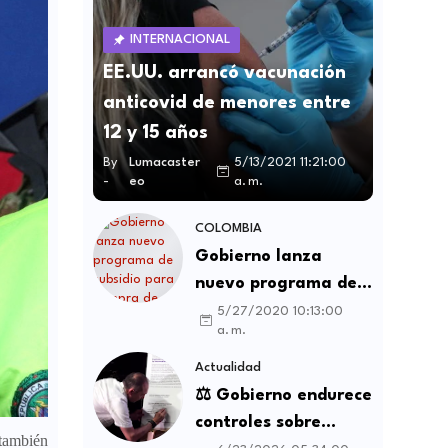
INTERNACIONAL
EE.UU. arrancó vacunación
anticovid de menores entre
12 y 15 años
By
Lumacaster
5/13/2021 11:21:00
-
eo
a. m.
COLOMBIA
Gobierno lanza
nuevo programa de
subsidio para compra
5/27/2020 10:13:00
a. m.
de vivienda VIS y no
VIS
Actualidad
⚖️ Gobierno endurece
controles sobre
 también