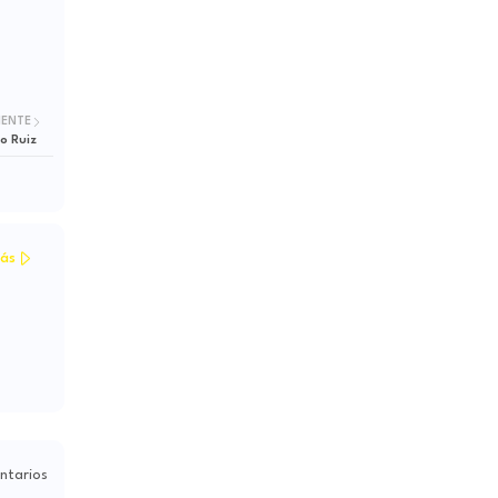
IENTE
o Ruiz
ás
ntarios