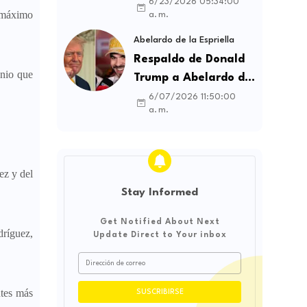
contratos sindicales
6/23/2026 05:34:00
l máximo
a. m.
y busca frenar la
intermediación
Abelardo de la Espriella
laboral ilegal
Respaldo de Donald
onio que
Trump a Abelardo de
la Espriella genera
6/07/2026 11:50:00
a. m.
debate sobre
soberanía e
influencia
internacional
ez y del
Stay Informed
Get Notified About Next
dríguez,
Update Direct to Your inbox
ntes más