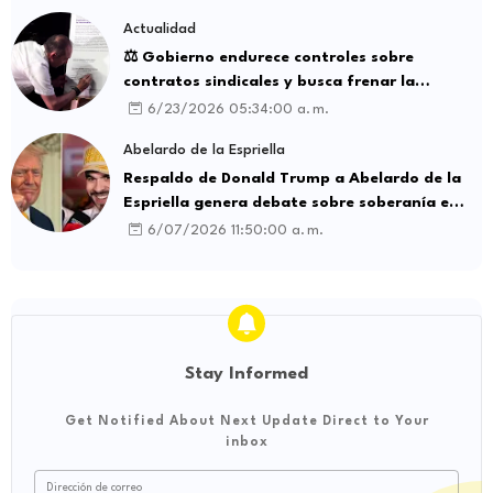
Actualidad
⚖️ Gobierno endurece controles sobre
contratos sindicales y busca frenar la
intermediación laboral ilegal
6/23/2026 05:34:00 a. m.
Abelardo de la Espriella
Respaldo de Donald Trump a Abelardo de la
Espriella genera debate sobre soberanía e
influencia internacional
6/07/2026 11:50:00 a. m.
Stay Informed
Get Notified About Next Update Direct to Your
inbox