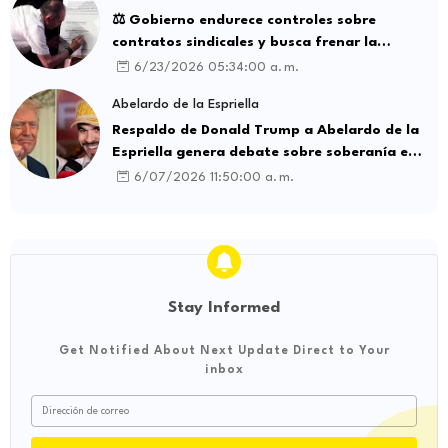
⚖️ Gobierno endurece controles sobre
contratos sindicales y busca frenar la
intermediación laboral ilegal
6/23/2026 05:34:00 a. m.
Abelardo de la Espriella
Respaldo de Donald Trump a Abelardo de la
Espriella genera debate sobre soberanía e
influencia internacional
6/07/2026 11:50:00 a. m.
Stay Informed
Get Notified About Next Update Direct to Your
inbox