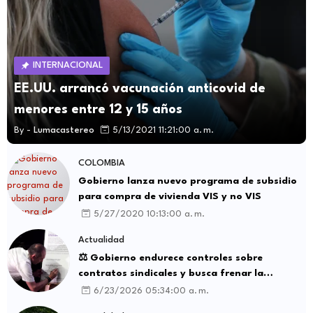
INTERNACIONAL
EE.UU. arrancó vacunación anticovid de
menores entre 12 y 15 años
By -
Lumacastereo
5/13/2021 11:21:00 a. m.
COLOMBIA
Gobierno lanza nuevo programa de subsidio
para compra de vivienda VIS y no VIS
5/27/2020 10:13:00 a. m.
Actualidad
⚖️ Gobierno endurece controles sobre
contratos sindicales y busca frenar la
intermediación laboral ilegal
6/23/2026 05:34:00 a. m.