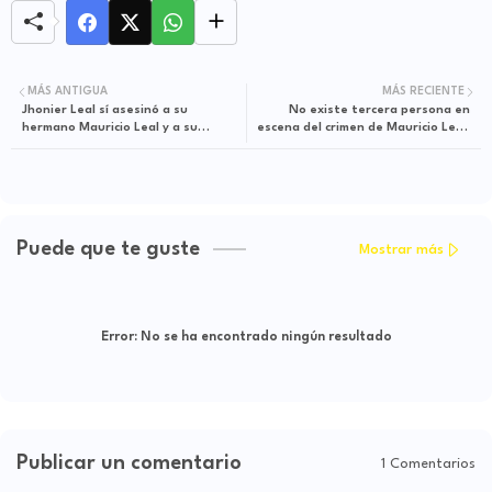
MÁS ANTIGUA
MÁS RECIENTE
Jhonier Leal sí asesinó a su
No existe tercera persona en
hermano Mauricio Leal y a su
escena del crimen de Mauricio Leal:
madre: se declaró culpable
Fiscal Barbosa
Puede que te guste
Mostrar más
Error:
No se ha encontrado ningún resultado
Publicar un comentario
1 Comentarios