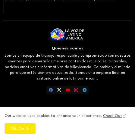
Quienes somos
Somos un equipo de trabajo responsable y comprometido con nuestros
oyentes para generar los mejores contenidos musicales, culturales,
noticias emotivas e informativas de Villavicencio, Colombia y el mundo
para que estés siempre actualizado. Somos una empresa líder en
sintonía online de latinoamérica...
Our website uses cookies to enhance your experience.
Check Out
Inicio
About
Contact us
Privacy Policy
Ok, Go it!
All Right Reserved Copyright ©