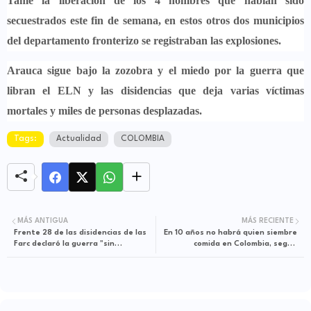
Tame la liberación de los 4 hombres que habían sido
secuestrados
este fin de semana, en estos otros dos municipios
del departamento fronterizo se registraban las explosiones.
Arauca sigue bajo la zozobra y el miedo por la guerra que
libran
el ELN y las disidencias que deja varias víctimas
mortales y miles de personas desplazadas.
Tags:
Actualidad
COLOMBIA
MÁS ANTIGUA
MÁS RECIENTE
Frente 28 de las disidencias de las
En 10 años no habrá quien siembre
Farc declaró la guerra "sin
comida en Colombia, según
descanso y sin cuartel" al ELN
presidente del Consejo Nacional de
Secretarios de Agricultura