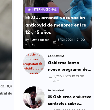
INTERNACIONAL
EE.UU. arrancó vacunación
anticovid de menores entre
12 y 15 años
By
Lumacaster
5/13/2021 11:21:00
-
eo
a. m.
COLOMBIA
Gobierno lanza
nuevo programa de
subsidio para compra
5/27/2020 10:13:00
a. m.
de vivienda VIS y no
 del 8,4
VIS
Actualidad
tral de
⚖️ Gobierno endurece
controles sobre