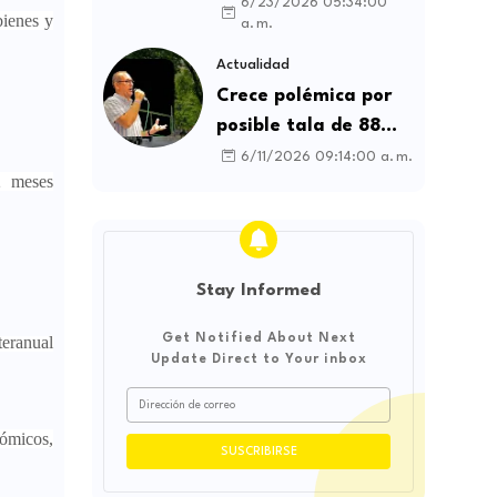
contratos sindicales
6/23/2026 05:34:00
bienes y
a. m.
y busca frenar la
intermediación
Actualidad
laboral ilegal
Crece polémica por
posible tala de 88
árboles en la
6/11/2026 09:14:00 a. m.
2 meses
Avenida Catama de
Villavicencio
Stay Informed
Get Notified About Next
teranual
Update Direct to Your inbox
nómicos,