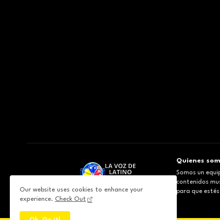
Quienes so
Somos un equip
contenidos musi
Our website uses cookies to enhance your
para que estés
experience.
Check Out
Ok, Go it!