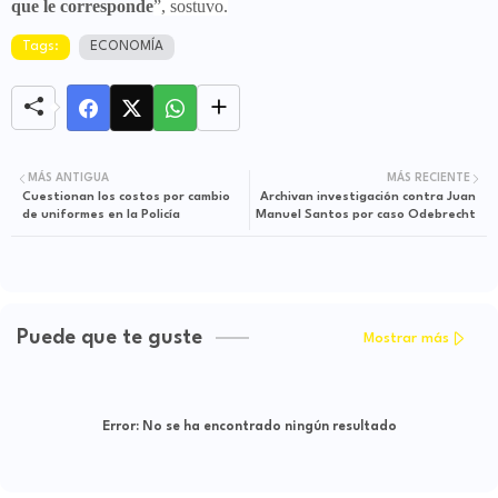
que le corresponde
”, sostuvo.
Tags:
ECONOMÍA
MÁS ANTIGUA
MÁS RECIENTE
Cuestionan los costos por cambio
Archivan investigación contra Juan
de uniformes en la Policía
Manuel Santos por caso Odebrecht
Puede que te guste
Mostrar más
Error:
No se ha encontrado ningún resultado