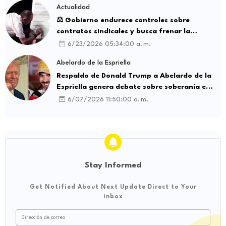
Actualidad
⚖️ Gobierno endurece controles sobre
contratos sindicales y busca frenar la
intermediación laboral ilegal
6/23/2026 05:34:00 a. m.
Abelardo de la Espriella
Respaldo de Donald Trump a Abelardo de la
Espriella genera debate sobre soberanía e
influencia internacional
6/07/2026 11:50:00 a. m.
Stay Informed
Get Notified About Next Update Direct to Your
inbox