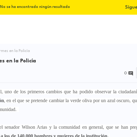
Sígu
No se ha encontrado ningún resultado
mes en la Policía
s en la Policía
0
al, uno de los primeros cambios que ha podido observar la ciudadaní
ón
, en el que se pretende cambiar la verde oliva por un azul oscuro, q
comunidad.
 del senador Wilson Arias y la comunidad en general, que se han pr
 a los de 140.000 hombres y mujeres de la institución.