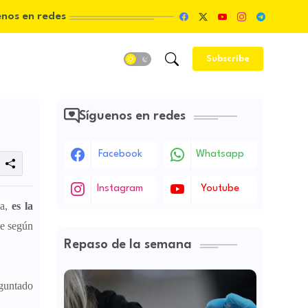
enos en redes
Subscribe
Síguenos en redes
Facebook
Whatsapp
Instagram
Youtube
a,
es la
ue según
Repaso de la semana
eguntado