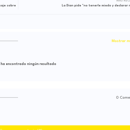
MÁS REC
saje sobre
La Dian pide "no tenerle miedo y declarar 
Mostrar m
 ha encontrado ningún resultado
0 Come