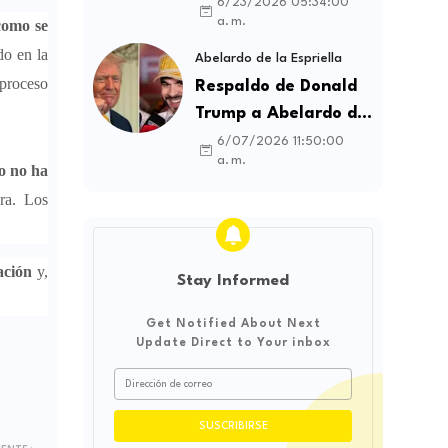
contratos sindicales
6/23/2026 05:34:00
a. m.
como se
y busca frenar la
do en la
intermediación
Abelardo de la Espriella
laboral ilegal
 proceso
Respaldo de Donald
Trump a Abelardo de
la Espriella genera
6/07/2026 11:50:00
a. m.
debate sobre
to no ha
soberanía e
ra. Los
influencia
.
internacional
ación
y,
Stay Informed
Get Notified About Next
Update Direct to Your inbox