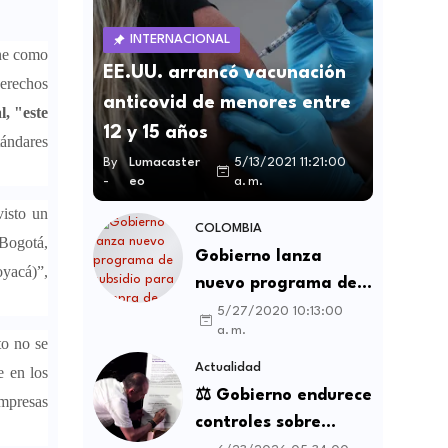
INTERNACIONAL
ene como
EE.UU. arrancó vacunación
Derechos
anticovid de menores entre
l, "este
12 y 15 años
tándares
By
Lumacaster
5/13/2021 11:21:00
-
eo
a. m.
visto un
COLOMBIA
Bogotá,
Gobierno lanza
oyacá)”,
nuevo programa de
subsidio para compra
5/27/2020 10:13:00
a. m.
de vivienda VIS y no
to no se
VIS
Actualidad
e en los
⚖️ Gobierno endurece
empresas
controles sobre