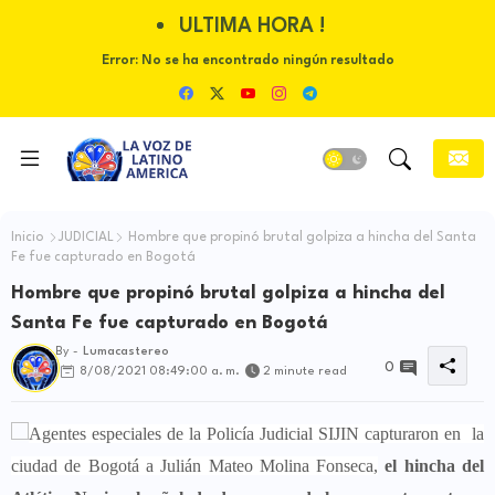
ULTIMA HORA !
Error:
No se ha encontrado ningún resultado
Inicio
JUDICIAL
Hombre que propinó brutal golpiza a hincha del Santa
Fe fue capturado en Bogotá
Hombre que propinó brutal golpiza a hincha del
Santa Fe fue capturado en Bogotá
By -
Lumacastereo
0
8/08/2021 08:49:00 a. m.
2 minute read
Agentes especiales de la Policía Judicial SIJIN capturaron en la
ciudad de Bogotá a Julián Mateo Molina Fonseca,
el hincha del