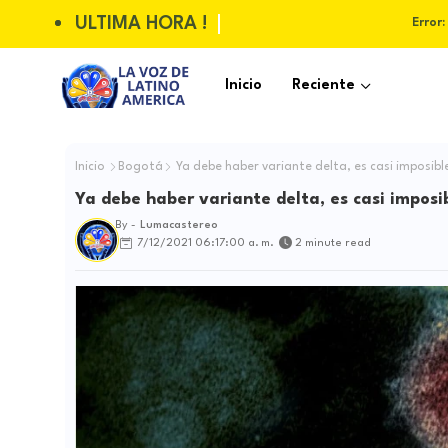
ULTIMA HORA !
Error:
Inicio
Reciente
Inicio
Bogotá
Ya debe haber variante delta, es casi imposib
Ya debe haber variante delta, es casi imposi
By -
Lumacastereo
7/12/2021 06:17:00 a. m.
2 minute read