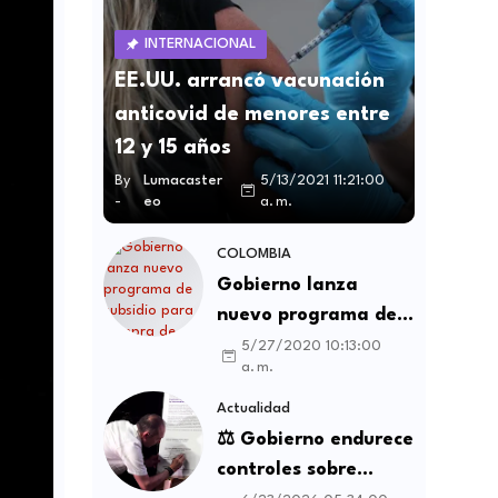
INTERNACIONAL
EE.UU. arrancó vacunación
anticovid de menores entre
12 y 15 años
By
Lumacaster
5/13/2021 11:21:00
-
eo
a. m.
COLOMBIA
Gobierno lanza
nuevo programa de
subsidio para compra
5/27/2020 10:13:00
a. m.
de vivienda VIS y no
VIS
Actualidad
⚖️ Gobierno endurece
controles sobre