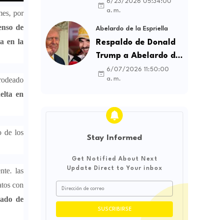
contratos sindicales
6/23/2026 05:34:00
a. m.
mes, por
y busca frenar la
enso de
intermediación
Abelardo de la Espriella
laboral ilegal
a en la
Respaldo de Donald
Trump a Abelardo de
la Espriella genera
6/07/2026 11:50:00
 rodeado
a. m.
debate sobre
elta en
soberanía e
influencia
internacional
o de los
Stay Informed
Get Notified About Next
Update Direct to Your inbox
nte. las
atos con
jado de