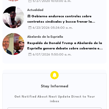
5/27/2020 10:13:00 a. m.
Actualidad
⚖️ Gobierno endurece controles sobre
contratos sindicales y busca frenar la
intermediación laboral ilegal
6/23/2026 05:34:00 a. m.
Abelardo de la Espriella
Respaldo de Donald Trump a Abelardo de la
Espriella genera debate sobre soberanía e
influencia internacional
6/07/2026 11:50:00 a. m.
Stay Informed
Get Notified About Next Update Direct to Your
inbox