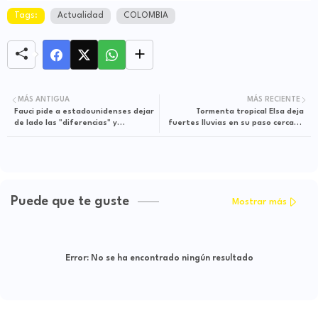
Tags:
Actualidad
COLOMBIA
MÁS ANTIGUA
MÁS RECIENTE
Fauci pide a estadounidenses dejar
Tormenta tropical Elsa deja
de lado las "diferencias" y
fuertes lluvias en su paso cercano
vacunarse
por Jamaica
Puede que te guste
Mostrar más
Error:
No se ha encontrado ningún resultado