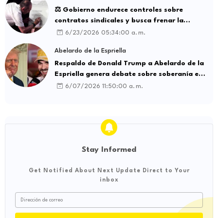
⚖️ Gobierno endurece controles sobre
contratos sindicales y busca frenar la
intermediación laboral ilegal
6/23/2026 05:34:00 a. m.
Abelardo de la Espriella
Respaldo de Donald Trump a Abelardo de la
Espriella genera debate sobre soberanía e
influencia internacional
6/07/2026 11:50:00 a. m.
Stay Informed
Get Notified About Next Update Direct to Your
inbox