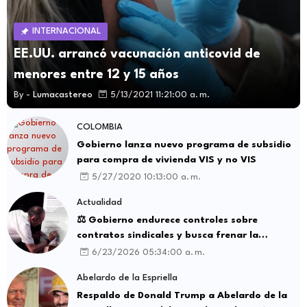
INTERNACIONAL
EE.UU. arrancó vacunación anticovid de
menores entre 12 y 15 años
By -
Lumacastereo
5/13/2021 11:21:00 a. m.
COLOMBIA
Gobierno lanza nuevo programa de subsidio
para compra de vivienda VIS y no VIS
5/27/2020 10:13:00 a. m.
Actualidad
⚖️ Gobierno endurece controles sobre
contratos sindicales y busca frenar la
intermediación laboral ilegal
6/23/2026 05:34:00 a. m.
Abelardo de la Espriella
Respaldo de Donald Trump a Abelardo de la