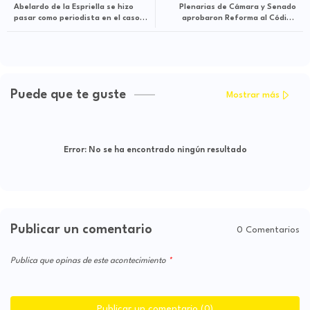
Abelardo de la Espriella se hizo
Plenarias de Cámara y Senado
pasar como periodista en el caso
aprobaron Reforma al Código
del 'Petrovideo': abogado de Petro
Disciplinario que evitará la
prescripción de más de 10 mil
expedientes disciplinarios
Puede que te guste
Mostrar más
Error:
No se ha encontrado ningún resultado
Publicar un comentario
0 Comentarios
Publica que opinas de este acontecimiento
Publicar un comentario (0)