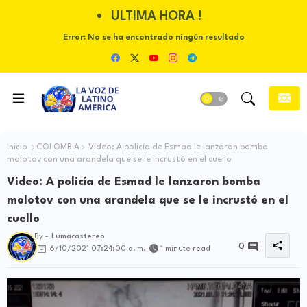
ULTIMA HORA !
Error:
No se ha encontrado ningún resultado
Inicio
COLOMBIA
Video: A policía de Esmad le lanzaron bomba
molotov con una arandela que se le incrustó en el cuello
Video: A policía de Esmad le lanzaron bomba
molotov con una arandela que se le incrustó en el
cuello
By -
Lumacastereo
0
6/10/2021 07:24:00 a. m.
1 minute read