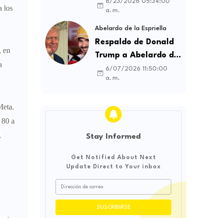
contratos sindicales
6/23/2026 05:34:00
a los
a. m.
y busca frenar la
intermediación
Abelardo de la Espriella
laboral ilegal
Respaldo de Donald
, en
Trump a Abelardo de
a
la Espriella genera
6/07/2026 11:50:00
a. m.
debate sobre
soberanía e
Meta.
influencia
 80 a
internacional
,
Stay Informed
Get Notified About Next
Update Direct to Your inbox