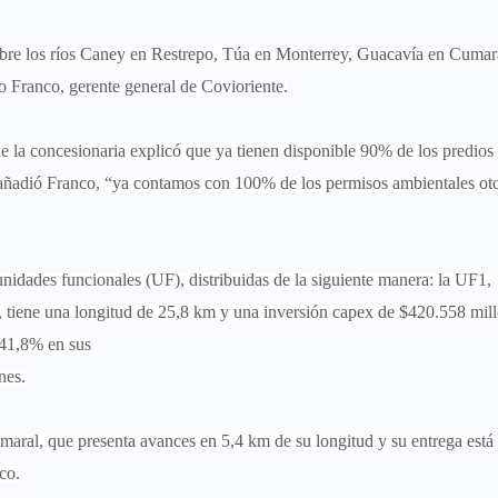
sobre los ríos Caney en Restrepo, Túa en Monterrey, Guacavía en Cumara
o Franco, gerente general de Covioriente.
 de la concesionaria explicó que ya tienen disponible 90% de los predios
, añadió Franco, “ya contamos con 100% de los permisos ambientales ot
 unidades funcionales (UF), distribuidas de la siguiente manera: la UF1,
, tiene una longitud de 25,8 km y una inversión capex de $420.558 mill
 41,8% en sus
nes.
umaral, que presenta avances en 5,4 km de su longitud y su entrega está
co.