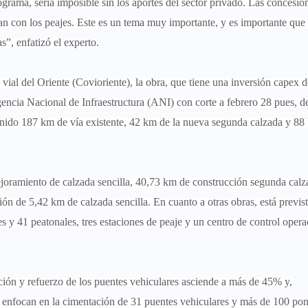
ograma, sería imposible sin los aportes del sector privado. Las concesio
n con los peajes. Este es un tema muy importante, y es importante que
s”, enfatizó el experto.
vial del Oriente (Covioriente), la obra, que tiene una inversión capex 
encia Nacional de Infraestructura (ANI) con corte a febrero 28 pues, de
enido 187 km de vía existente, 42 km de la nueva segunda calzada y 88
joramiento de calzada sencilla, 40,73 km de construcción segunda calza
ión de 5,42 km de calzada sencilla. En cuanto a otras obras, está previst
 y 41 peatonales, tres estaciones de peaje y un centro de control opera
ción y refuerzo de los puentes vehiculares asciende a más de 45% y,
e enfocan en la cimentación de 31 puentes vehiculares y más de 100 pon