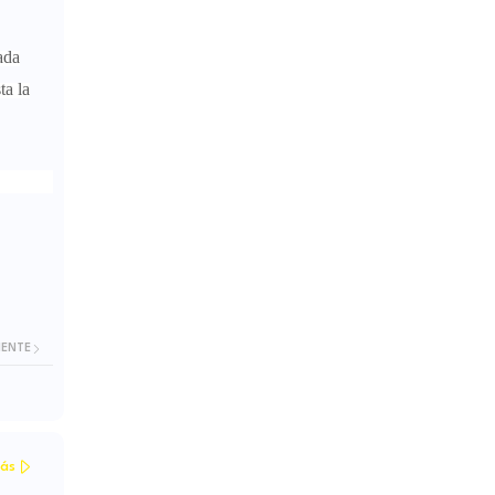
ada
ta la
IENTE
ás