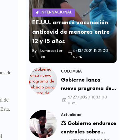
INTERNACIONAL
EE.UU. arrancó vacunación
anticovid de menores entre
12 y 15 años
By
Lumacaster
5/13/2021 11:21:00
-
eo
a. m.
COLOMBIA
pos de
Gobierno lanza
nuevo programa de
subsidio para compra
5/27/2020 10:13:00
al de
a. m.
de vivienda VIS y no
 Esta,
VIS
Actualidad
⚖️ Gobierno endurece
controles sobre
l