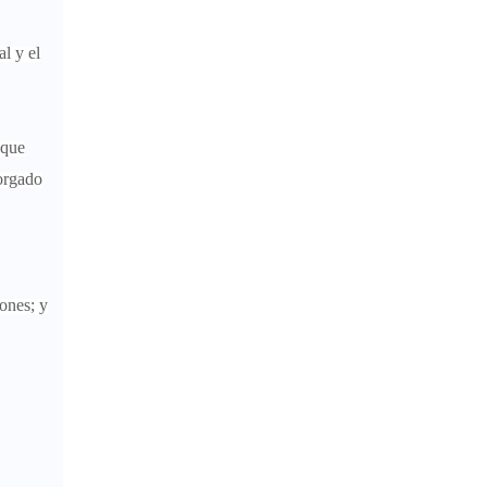
l y el
 que
orgado
ones; y