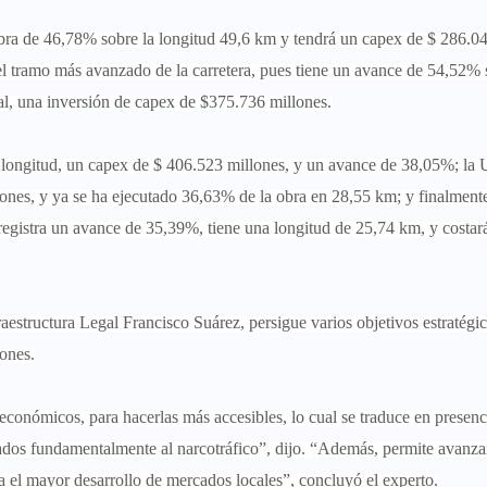
bra de 46,78% sobre la longitud 49,6 km y tendrá un capex de $ 286.0
el tramo más avanzado de la carretera, pues tiene un avance de 54,52% 
al, una inversión de capex de $375.736 millones.
longitud, un capex de $ 406.523 millones, y un avance de 38,05%; la 
ones, y ya se ha ejecutado 36,63% de la obra en 28,55 km; y finalment
 registra un avance de 35,39%, tiene una longitud de 25,74 km, y costar
fraestructura Legal Francisco Suárez, persigue varios objetivos estratégic
iones.
económicos, para hacerlas más accesibles, lo cual se traduce en presenc
ados fundamentalmente al narcotráfico”, dijo. “Además, permite avanza
ra el mayor desarrollo de mercados locales”, concluyó el experto.