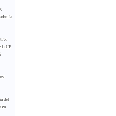
40
sobre la
UF6,
e la UF
á
os,
ia del
r en