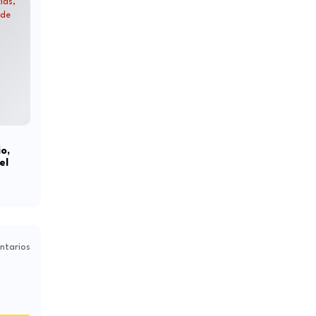
o,
el
ntarios