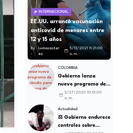
INTERNACIONAL
EE.UU. arrancó vacunación
anticovid de menores entre
12 y 15 años
By
Lumacaster
5/13/2021 11:21:00
-
eo
a. m.
COLOMBIA
Gobierno lanza
nuevo programa de
subsidio para compra
5/27/2020 10:13:00
a. m.
de vivienda VIS y no
VIS
Actualidad
⚖️ Gobierno endurece
controles sobre