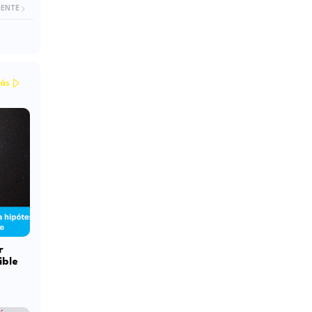
IENTE
ás
r
ible