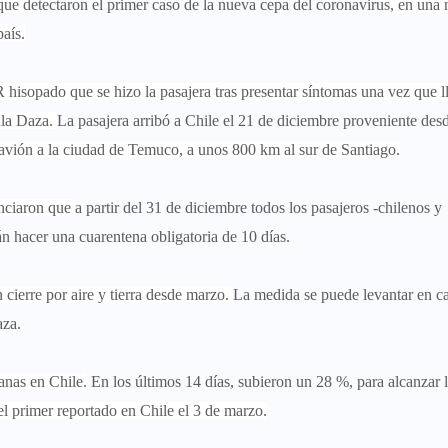
 que
detectaron el primer caso de la nueva cepa del coronavirus
, en una 
país.
 hisopado que se hizo la pasajera tras presentar síntomas una vez que l
ula Daza.
La pasajera arribó a Chile el 21 de diciembre proveniente des
n avión a la ciudad de Temuco, a unos 800 km al sur de Santiago.
unciaron que
a partir del 31 de diciembre todos los pasajeros -chilenos y
án hacer una cuarentena obligatoria de 10 días.
 cierre por aire y tierra desde marzo.
La medida se puede levantar en c
aza.
anas en Chile.
En los últimos 14 días, subieron un 28 %, para alcanzar 
l primer reportado en Chile el 3 de marzo.