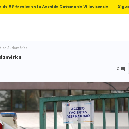
Sígu
a de 88 árboles en la Avenida Catama de Villavicencio
tá en Sudamérica
udamérica
0