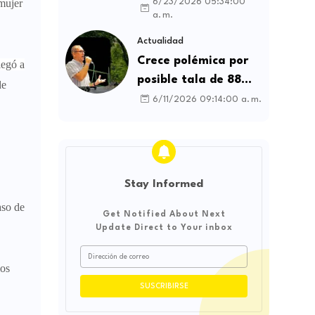
contratos sindicales
6/23/2026 05:34:00
mujer
a. m.
y busca frenar la
intermediación
Actualidad
laboral ilegal
Crece polémica por
legó a
posible tala de 88
de
árboles en la
6/11/2026 09:14:00 a. m.
Avenida Catama de
Villavicencio
Stay Informed
aso de
Get Notified About Next
Update Direct to Your inbox
los