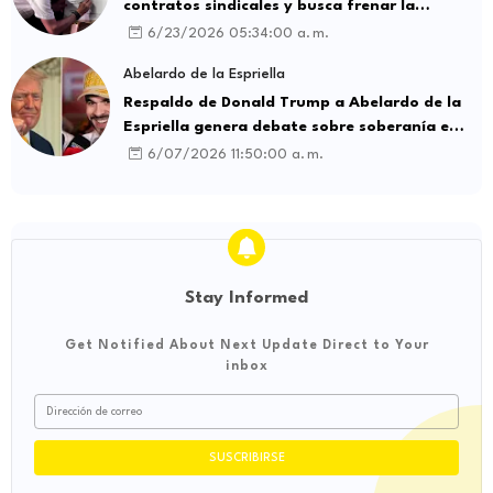
contratos sindicales y busca frenar la
intermediación laboral ilegal
6/23/2026 05:34:00 a. m.
Abelardo de la Espriella
Respaldo de Donald Trump a Abelardo de la
Espriella genera debate sobre soberanía e
influencia internacional
6/07/2026 11:50:00 a. m.
Stay Informed
Get Notified About Next Update Direct to Your
inbox