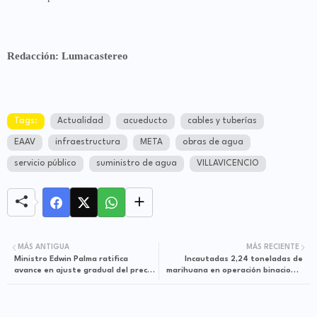
Redacción: Lumacastereo
Tags:
Actualidad
acueducto
cables y tuberías
EAAV
infraestructura
META
obras de agua
servicio público
suministro de agua
VILLAVICENCIO
MÁS ANTIGUA
MÁS RECIENTE
Ministro Edwin Palma ratifica
Incautadas 2,24 toneladas de
avance en ajuste gradual del precio
marihuana en operación binacional
interno de la gasolina
en la frontera colombo-
ecuatoriana