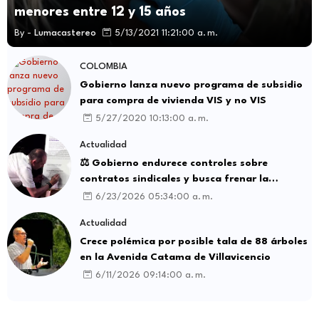
menores entre 12 y 15 años
By -
Lumacastereo
5/13/2021 11:21:00 a. m.
COLOMBIA
Gobierno lanza nuevo programa de subsidio
para compra de vivienda VIS y no VIS
5/27/2020 10:13:00 a. m.
Actualidad
⚖️ Gobierno endurece controles sobre
contratos sindicales y busca frenar la
intermediación laboral ilegal
6/23/2026 05:34:00 a. m.
Actualidad
Crece polémica por posible tala de 88 árboles
en la Avenida Catama de Villavicencio
6/11/2026 09:14:00 a. m.