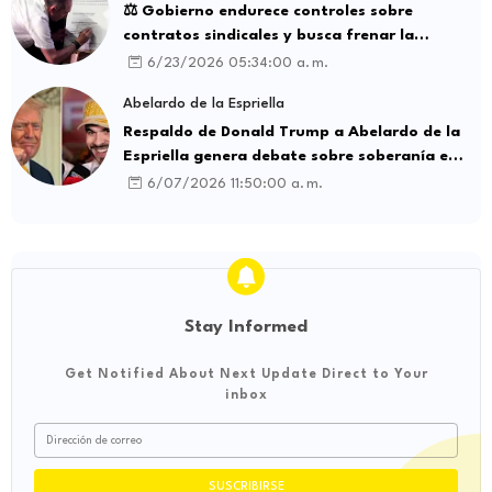
⚖️ Gobierno endurece controles sobre
contratos sindicales y busca frenar la
intermediación laboral ilegal
6/23/2026 05:34:00 a. m.
Abelardo de la Espriella
Respaldo de Donald Trump a Abelardo de la
Espriella genera debate sobre soberanía e
influencia internacional
6/07/2026 11:50:00 a. m.
Stay Informed
Get Notified About Next Update Direct to Your
inbox