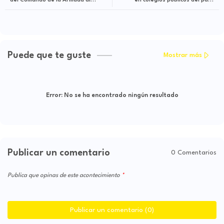
del Comando de la Armada al
en colegios públicos del país,
Comando General de las Fuerzas
ordenó el presidente Petro al
Militares
entregar pabellón a delegación
olímpica
Puede que te guste
Mostrar más
Error:
No se ha encontrado ningún resultado
Publicar un comentario
0 Comentarios
Publica que opinas de este acontecimiento
Publicar un comentario (0)