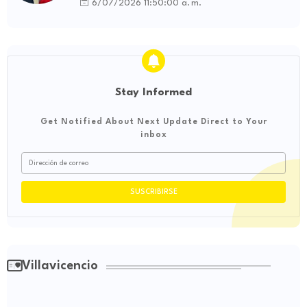
influencia internacional
6/07/2026 11:50:00 a. m.
Stay Informed
Get Notified About Next Update Direct to Your
inbox
Villavicencio