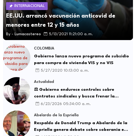
INTERNACIONAL
EE.UU. arrancó vacunación anticovid de
menores entre 12 y 15 años
By -
Lumacastereo
5/13/2021 11:21:00 a. m.
COLOMBIA
Gobierno lanza nuevo programa de subsidio
para compra de vivienda VIS y no VIS
5/27/2020 10:13:00 a. m.
Actualidad
⚖️ Gobierno endurece controles sobre
contratos sindicales y busca frenar la
intermediación laboral ilegal
6/23/2026 05:34:00 a. m.
Abelardo de la Espriella
Respaldo de Donald Trump a Abelardo de la
Espriella genera debate sobre soberanía e