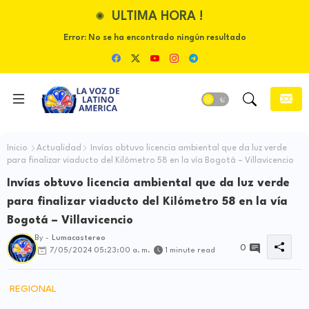
ULTIMA HORA !
Error:
No se ha encontrado ningún resultado
Inicio
Actualidad
Invías obtuvo licencia ambiental que da luz verde
para finalizar viaducto del Kilómetro 58 en la vía Bogotá – Villavicencio
Invías obtuvo licencia ambiental que da luz verde
para finalizar viaducto del Kilómetro 58 en la vía
Bogotá – Villavicencio
By -
Lumacastereo
0
7/05/2024 05:23:00 a. m.
1 minute read
REGIONAL