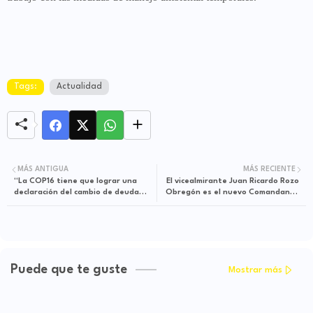
Tags:
Actualidad
MÁS ANTIGUA
MÁS RECIENTE
“La COP16 tiene que lograr una
El vicealmirante Juan Ricardo Rozo
declaración del cambio de deuda
Obregón es el nuevo Comandante
pública externa por acción
de la Armada de Colombia
climática”: presidente Gustavo
Petro
Puede que te guste
Mostrar más