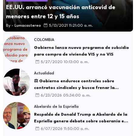
EE.UU. arrancó vacunación anticovid de
menores entre 12 y 15 años
By -
Lumacastereo
5/13/2021 11:21:00 a. m.
COLOMBIA
Gobierno lanza nuevo programa de subsidio
para compra de vivienda VIS y no VIS
5/27/2020 10:13:00 a. m.
Actualidad
⚖️ Gobierno endurece controles sobre
contratos sindicales y busca frenar la
intermediación laboral ilegal
6/23/2026 05:34:00 a. m.
Abelardo de la Espriella
Respaldo de Donald Trump a Abelardo de la
Espriella genera debate sobre soberanía e
influencia internacional
6/07/2026 11:50:00 a. m.