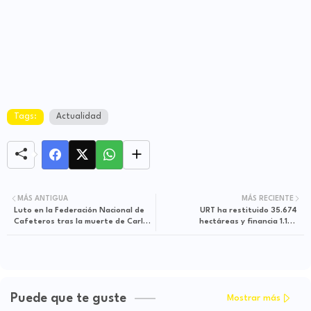
Tags:
Actualidad
MÁS ANTIGUA
MÁS RECIENTE
Luto en la Federación Nacional de
URT ha restituido 35.674
Cafeteros tras la muerte de Carlos
hectáreas y financia 1.156
Castañeda
proyectos productivos y programas
de seguridad alimentaria
Puede que te guste
Mostrar más