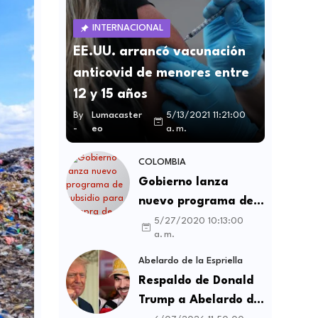
INTERNACIONAL
EE.UU. arrancó vacunación
anticovid de menores entre
12 y 15 años
By
Lumacaster
5/13/2021 11:21:00
-
eo
a. m.
COLOMBIA
Gobierno lanza
nuevo programa de
subsidio para compra
5/27/2020 10:13:00
a. m.
de vivienda VIS y no
VIS
Abelardo de la Espriella
Respaldo de Donald
Trump a Abelardo de