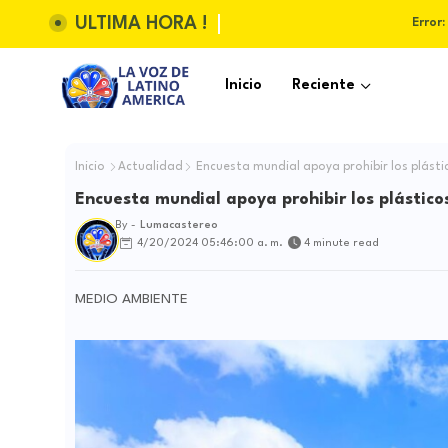
ULTIMA HORA !
Error:
Inicio
Reciente
Inicio
Actualidad
Encuesta mundial apoya prohibir los plásti
Encuesta mundial apoya prohibir los plástico
By -
Lumacastereo
4/20/2024 05:46:00 a. m.
4 minute read
MEDIO AMBIENTE