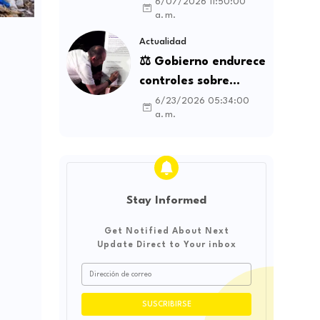
la Espriella genera
6/07/2026 11:50:00
a. m.
debate sobre
soberanía e
Actualidad
influencia
⚖️ Gobierno endurece
internacional
controles sobre
contratos sindicales
6/23/2026 05:34:00
a. m.
y busca frenar la
intermediación
laboral ilegal
Stay Informed
Get Notified About Next
Update Direct to Your inbox