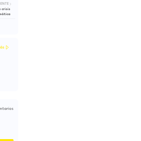
IENTE
imática
ás
ntarios