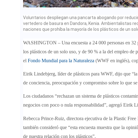
Voluntarios despliegan una pancarta abogando por reducir e
vertedero de basura en Dandora, Kenia. Ambientalistas rec
naciones que prohíba la mayoría de los plásticos de un so
WASHINGTON – Una encuesta a 24 000 personas en 32 país
los plásticos de un solo uso, y de 90 % a la del empleo de 
el
Fondo Mundial para la Naturaleza
(WWF en inglés), copa
Eirik Lindebjerg, líder de plásticos para WWF, dijo que “la
de conciencia, preocupación y compromiso sobre lo que se n
Los ciudadanos “rechazan un sistema de plásticos contaminan
negocios con poco o nula responsabilidad”, agregó Eirik L
Rebecca Prince-Ruiz, directora ejecutiva de la Plastic Free
también consideró que “esta encuesta muestra que la opini
de nuestra relación con los plásticos”.