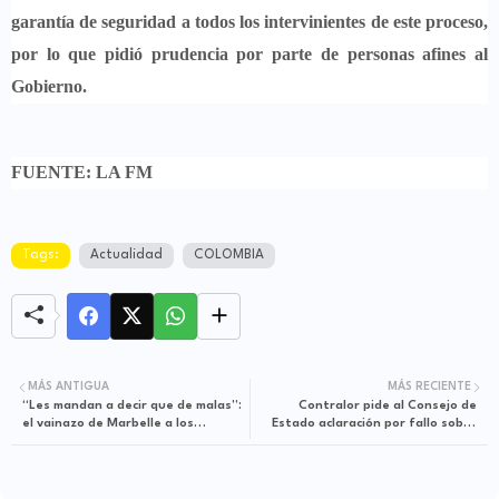
garantía de seguridad a todos los intervinientes de este proceso,
por lo que pidió prudencia por parte de personas afines al
Gobierno.
FUENTE: LA FM
Tags:
Actualidad
COLOMBIA
MÁS ANTIGUA
MÁS RECIENTE
“Les mandan a decir que de malas”:
Contralor pide al Consejo de
el vainazo de Marbelle a los
Estado aclaración por fallo sobre
artistas que le enviaron carta a
nulidad de su elección
Gustavo Petro