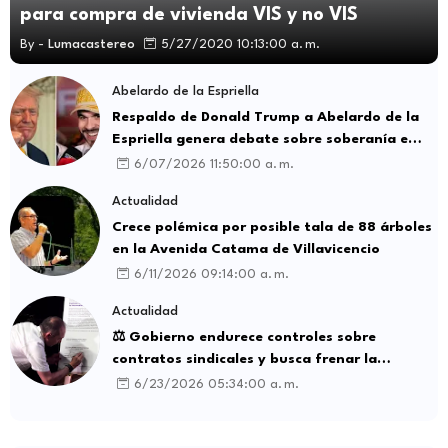
para compra de vivienda VIS y no VIS
By -
Lumacastereo
5/27/2020 10:13:00 a. m.
Abelardo de la Espriella
Respaldo de Donald Trump a Abelardo de la
Espriella genera debate sobre soberanía e
influencia internacional
6/07/2026 11:50:00 a. m.
Actualidad
Crece polémica por posible tala de 88 árboles
en la Avenida Catama de Villavicencio
6/11/2026 09:14:00 a. m.
Actualidad
⚖️ Gobierno endurece controles sobre
contratos sindicales y busca frenar la
intermediación laboral ilegal
6/23/2026 05:34:00 a. m.