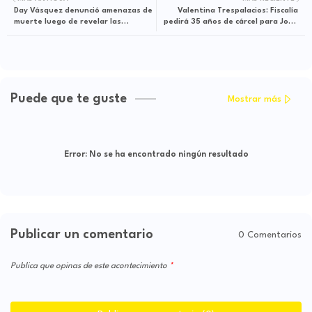
Day Vásquez denunció amenazas de
Valentina Trespalacios: Fiscalía
muerte luego de revelar las
pedirá 35 años de cárcel para John
sospechosas reuniones de Nicolás
Poulos por el asesinato
Petro
Puede que te guste
Mostrar más
Error:
No se ha encontrado ningún resultado
Publicar un comentario
0 Comentarios
Publica que opinas de este acontecimiento