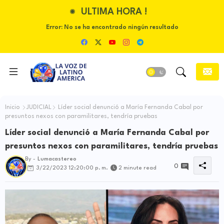
ULTIMA HORA !
Error:
No se ha encontrado ningún resultado
Inicio
JUDICIAL
Líder social denunció a María Fernanda Cabal por
presuntos nexos con paramilitares, tendría pruebas
Líder social denunció a María Fernanda Cabal por
presuntos nexos con paramilitares, tendría pruebas
By -
Lumacastereo
0
3/22/2023 12:20:00 p. m.
2 minute read