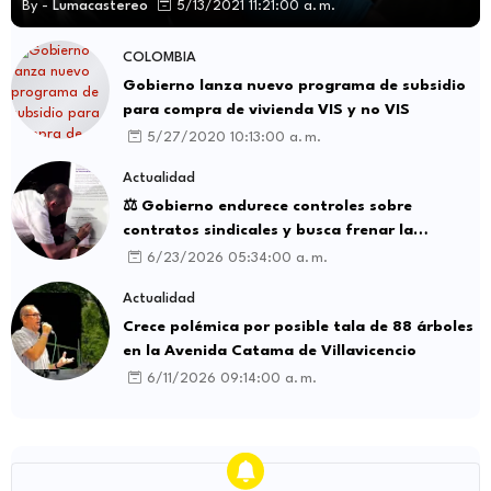
By -
Lumacastereo
5/13/2021 11:21:00 a. m.
COLOMBIA
Gobierno lanza nuevo programa de subsidio
para compra de vivienda VIS y no VIS
5/27/2020 10:13:00 a. m.
Actualidad
⚖️ Gobierno endurece controles sobre
contratos sindicales y busca frenar la
intermediación laboral ilegal
6/23/2026 05:34:00 a. m.
Actualidad
Crece polémica por posible tala de 88 árboles
en la Avenida Catama de Villavicencio
6/11/2026 09:14:00 a. m.