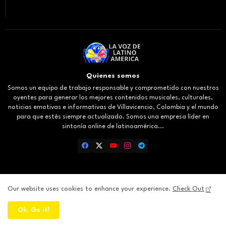
Quienes somos
Somos un equipo de trabajo responsable y comprometido con nuestros
oyentes para generar los mejores contenidos musicales, culturales,
noticias emotivas e informativas de Villavicencio, Colombia y el mundo
para que estés siempre actualizado. Somos una empresa líder en
sintonía online de latinoamérica...
Our website uses cookies to enhance your experience.
Check Out
Inicio
About
Contact us
Privacy Policy
Ok, Go it!
All Right Reserved Copyright ©