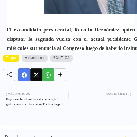
El excandidato presidencial,
Rodolfo Hernández
, quien
disputar la segunda vuelta con el actual presidente 
miércoles su
renuncia al Congreso luego de haberlo insinu
Tags:
Actualidad
POLITICA
En medio de una reunión con representantes de la Unión
las comisiones primeras, Hernández explicó que
su pres
tener a Messi de portero”.
En casos anteriores, el senador ya se había referido a
MÁS ANTIGUA
MÁS RECIENTE
sentía a gusto en el Congreso que además tildó de parecer
Bajarán las tarifas de energía:
gobierno de Gustavo Petro logró
Su renuncia al Senado le da vía libre a
su candid
un acuerdo con la CREG
Santander
el próximo año, una de sus aspiraciones durant