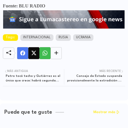
Fuente: BLU RADIO
Tags:
INTERNACIONAL
RUSIA
UCRANIA
MÁS ANTIGUA
MÁS RECIENTE
Petro tocó techo y Gutiérrez es el
Consejo de Estado suspende
único que crece: habrá segunda
provisionalmente la extradición de
vuelta, encuesta Invamer
Otoniel
Puede que te guste
Mostrar más