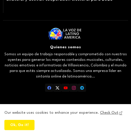
Quienes somos
Somos un equipo de trabajo responsable y comprometido con nuestros
oyentes para generar los mejores contenidos musicales, culturales,
noticias emotivas e informativas de Villavicencio, Colombia y el mundo
para que estés siempre actualizado. Somos una empresa líder en
sintonía online de latinoamérica...
Our website uses cookies to enhance your experience.
Check Out
Inicio
About
Contact us
Privacy Policy
Ok, Go it!
All Right Reserved Copyright ©