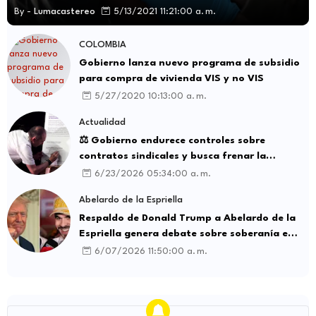
By -
Lumacastereo
5/13/2021 11:21:00 a. m.
COLOMBIA
Gobierno lanza nuevo programa de subsidio
para compra de vivienda VIS y no VIS
5/27/2020 10:13:00 a. m.
Actualidad
⚖️ Gobierno endurece controles sobre
contratos sindicales y busca frenar la
intermediación laboral ilegal
6/23/2026 05:34:00 a. m.
Abelardo de la Espriella
Respaldo de Donald Trump a Abelardo de la
Espriella genera debate sobre soberanía e
influencia internacional
6/07/2026 11:50:00 a. m.