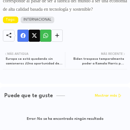
corresponde al pasar de ser a fábrica del mundo a ser una economía
de alta calidad basada en tecnología y sostenible?
Tags:
INTERNACIONAL
MÁS ANTIGUA
MÁS RECIENTE
Europa se está quedando sin
Biden traspasa temporalmente
camioneros ¿Una oportunidad de
poder a Kamala Harris por
cambio?
colonoscopia
Puede que te guste
Mostrar más
Error:
No se ha encontrado ningún resultado