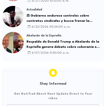
5/27/2020 10:13:00 a. m.
Actualidad
⚖️ Gobierno endurece controles sobre
contratos sindicales y busca frenar la
intermediación laboral ilegal
6/23/2026 05:34:00 a. m.
Abelardo de la Espriella
Respaldo de Donald Trump a Abelardo de la
Espriella genera debate sobre soberanía e
influencia internacional
6/07/2026 11:50:00 a. m.
Stay Informed
Get Notified About Next Update Direct to Your
inbox