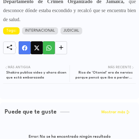
Departamento de Crimen Organizado de Jamaica,
que
desconoce dónde estaba escondido y recalcó que se encuentra bien
de salud.
Tags:
INTERNACIONAL
JUDICIAL
MÁS ANTIGUA
MÁS RECIENTE
Shakira publica video y ahora dicen
Risa de 'Otoniel' era de nervios
que está embarazada
porque pensó que iba a perder la
vida, afirma Mindefensa
Puede que te guste
Mostrar más
Error:
No se ha encontrado ningún resultado