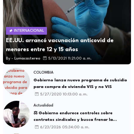
INTERNACIONAL
EE.UU. arrancó vacunación anticovid de
menores entre 12 y 15 años
By -
Lumacastereo
5/13/2021 11:21:00 a. m.
COLOMBIA
Gobierno lanza nuevo programa de subsidio
para compra de vivienda VIS y no VIS
5/27/2020 10:13:00 a. m.
Actualidad
⚖️ Gobierno endurece controles sobre
contratos sindicales y busca frenar la
intermediación laboral ilegal
6/23/2026 05:34:00 a. m.