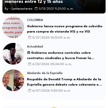
menores entre 12 y 15 años
By -
Lumacastereo
5/13/2021 11:21:00 a. m.
COLOMBIA
Gobierno lanza nuevo programa de subsidio
para compra de vivienda VIS y no VIS
5/27/2020 10:13:00 a. m.
Actualidad
⚖️ Gobierno endurece controles sobre
contratos sindicales y busca frenar la
intermediación laboral ilegal
6/23/2026 05:34:00 a. m.
Abelardo de la Espriella
Respaldo de Donald Trump a Abelardo de la
Espriella genera debate sobre soberanía e
influencia internacional
6/07/2026 11:50:00 a. m.