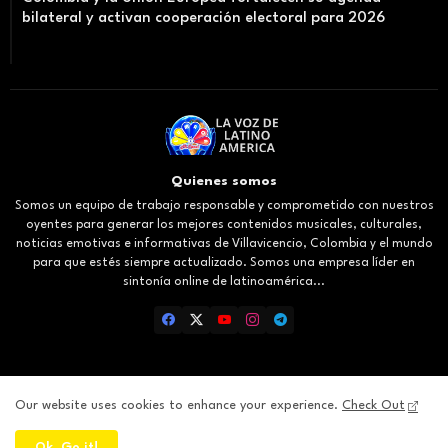
bilateral y activan cooperación electoral para 2026
Quienes somos
Somos un equipo de trabajo responsable y comprometido con nuestros
oyentes para generar los mejores contenidos musicales, culturales,
noticias emotivas e informativas de Villavicencio, Colombia y el mundo
para que estés siempre actualizado. Somos una empresa líder en
sintonía online de latinoamérica...
Our website uses cookies to enhance your experience.
Check Out
Inicio
About
Contact us
Privacy Policy
Ok, Go it!