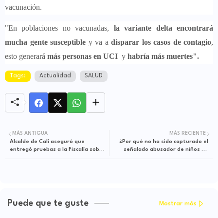
vacunación.
"En poblaciones no vacunadas,
la variante delta encontrará
mucha gente susceptible
y va a
disparar los casos de contagio
,
esto generará
más personas en UCI
y
habría más muertes".
Tags:
Actualidad
SALUD
MÁS ANTIGUA
MÁS RECIENTE
Alcalde de Cali aseguró que
¿Por qué no ha sido capturado el
entregó pruebas a la Fiscalía sobre
señalado abusador de niños en
su actuación durante las jornadas
jardín en Medellín?
de protestas
Puede que te guste
Mostrar más