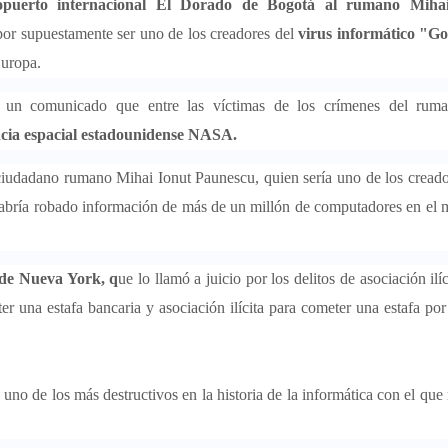
ropuerto internacional El Dorado de Bogotá al rumano Miha
 por supuestamente ser uno de los creadores del
virus informático "Go
Europa.
en un comunicado que entre las víctimas de los crímenes del rum
ncia espacial estadounidense NASA.
ciudadano rumano Mihai Ionut Paunescu, quien sería uno de los creado
e habría robado información de más de un millón de computadores en el
r de Nueva York, q
ue lo llamó a juicio por los delitos de asociación ilí
ter una estafa bancaria y asociación ilícita para cometer una estafa po
 uno de los más destructivos en la historia de la informática con el que