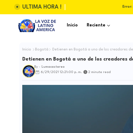
ULTIMA HORA !
Error:
Inicio
Reciente
Inicio
Bogotá
Detienen en Bogotá a uno de los creadores del 
Detienen en Bogotá a uno de los creadores de
By -
Lumacastereo
6/29/2021 12:21:00 p. m.
2 minute read