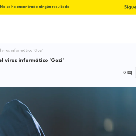
Sígu
No se ha encontrado ningún resultado
virus informático 'Gozi'
l virus informático 'Gozi'
0