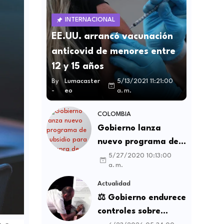
INTERNACIONAL
EE.UU. arrancó vacunación
anticovid de menores entre
12 y 15 años
By
Lumacaster
5/13/2021 11:21:00
-
eo
a. m.
COLOMBIA
Gobierno lanza
nuevo programa de
subsidio para compra
5/27/2020 10:13:00
a. m.
de vivienda VIS y no
VIS
Actualidad
⚖️ Gobierno endurece
controles sobre