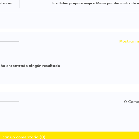
entos en
Joe Biden prepara viaje a Miami por derrumbe de ed
Mostrar m
 ha encontrado ningún resultado
0 Come
licar un comentario (0)