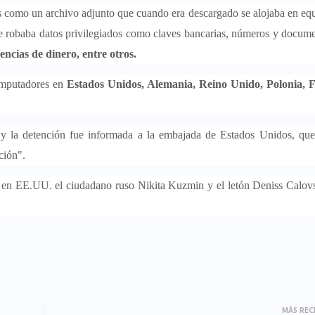
os como un archivo adjunto que cuando era descargado se alojaba en eq
e robaba datos privilegiados como claves bancarias, números y docum
encias de dinero, entre otros.
omputadores en
Estados Unidos, Alemania, Reino Unido, Polonia, F
 y la detención fue informada a la embajada de Estados Unidos, qu
ción".
 en EE.UU. el ciudadano ruso Nikita Kuzmin y el letón Deniss Calovs
MÁS REC