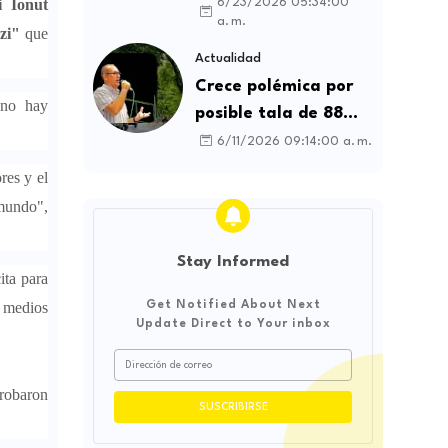
contratos sindicales
6/23/2026 05:34:00
i Ionut
a. m.
y busca frenar la
zi"
que
intermediación
Actualidad
laboral ilegal
Crece polémica por
ano hay
posible tala de 88
árboles en la
6/11/2026 09:14:00 a. m.
Avenida Catama de
res y el
Villavicencio
 mundo",
Stay Informed
cita para
Get Notified About Next
r medios
Update Direct to Your inbox
 robaron