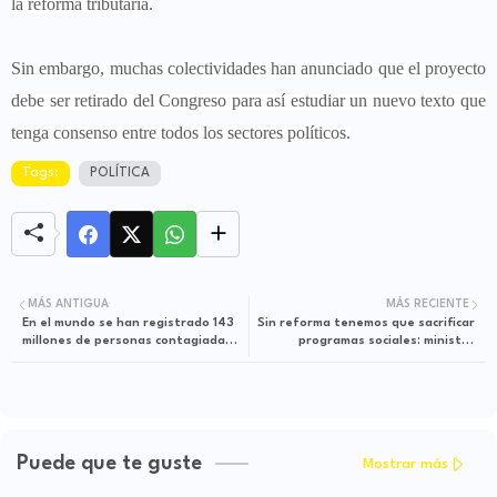
la reforma tributaria.
Sin embargo, muchas colectividades han anunciado que el proyecto
debe ser retirado del Congreso para así estudiar un nuevo texto que
tenga consenso entre todos los sectores políticos.
Tags:
POLÍTICA
MÁS ANTIGUA
MÁS RECIENTE
En el mundo se han registrado 143
Sin reforma tenemos que sacrificar
millones de personas contagiadas
programas sociales: ministro
de coronavirus
Carrasquilla
Puede que te guste
Mostrar más