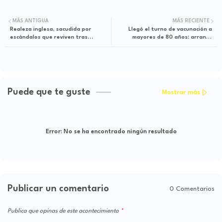
MÁS ANTIGUA
MÁS RECIENTE
Realeza inglesa, sacudida por
Llegó el turno de vacunación a
escándalos que reviven tras
mayores de 80 años: arrancó
candente entrevista
agendamiento masivo
Puede que te guste
Mostrar más
Error:
No se ha encontrado ningún resultado
Publicar un comentario
0 Comentarios
Publica que opinas de este acontecimiento