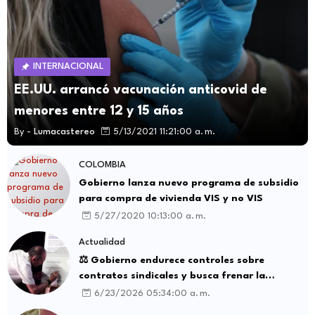
INTERNACIONAL
EE.UU. arrancó vacunación anticovid de
menores entre 12 y 15 años
By -
Lumacastereo
5/13/2021 11:21:00 a. m.
COLOMBIA
Gobierno lanza nuevo programa de subsidio
para compra de vivienda VIS y no VIS
5/27/2020 10:13:00 a. m.
Actualidad
⚖️ Gobierno endurece controles sobre
contratos sindicales y busca frenar la
intermediación laboral ilegal
6/23/2026 05:34:00 a. m.