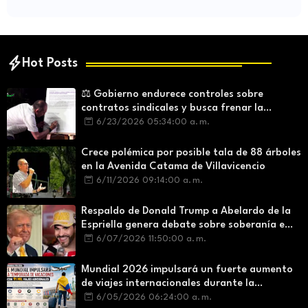
Hot Posts
⚖️ Gobierno endurece controles sobre
contratos sindicales y busca frenar la
intermediación laboral ilegal
6/23/2026 05:34:00 a. m.
Crece polémica por posible tala de 88 árboles
en la Avenida Catama de Villavicencio
6/11/2026 09:14:00 a. m.
Respaldo de Donald Trump a Abelardo de la
Espriella genera debate sobre soberanía e
influencia internacional
6/07/2026 11:50:00 a. m.
Mundial 2026 impulsará un fuerte aumento
de viajes internacionales durante la
temporada de vacaciones
6/05/2026 06:24:00 a. m.